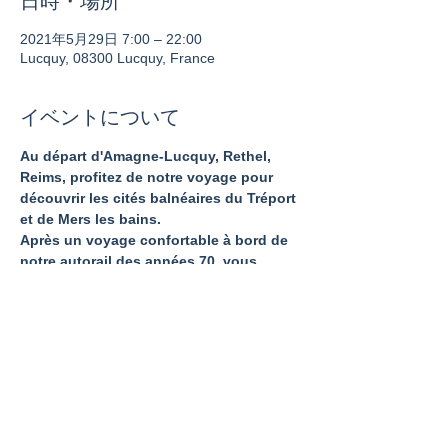
日時・場所
2021年5月29日 7:00 – 22:00
Lucquy, 08300 Lucquy, France
イベントについて
Au départ d'Amagne-Lucquy, Rethel, 
Reims, profitez de notre voyage pour 
découvrir les cités balnéaires du Tréport 
et de Mers les bains.
Après un voyage confortable à bord de 
notre autorail des années 70, vous 
arrivez directement au bord de la mer 
pour profiter de l'air marin, du paysage 
et déguster les spécialités locales.
このイベントをシェア